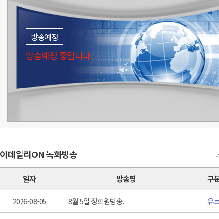
방송예정
방송예정 중입니다.
이데일리ON 녹화방송
일자
방송명
구
2026-08-05
8월 5일 정회원방송.
유