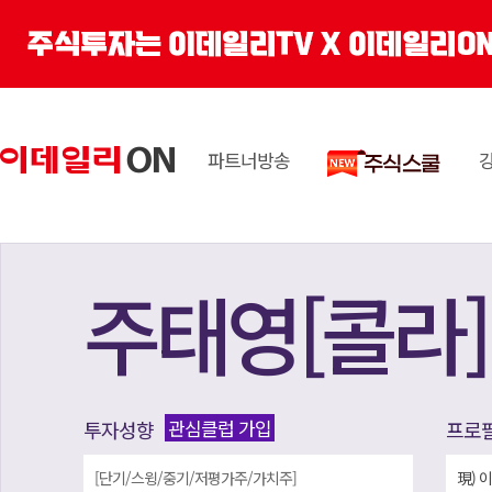
파트너방송
주태영[콜라]
관심클럽 가입
투자성향
프로
[단기/스윙/중기/저평가주/가치주]
現) 