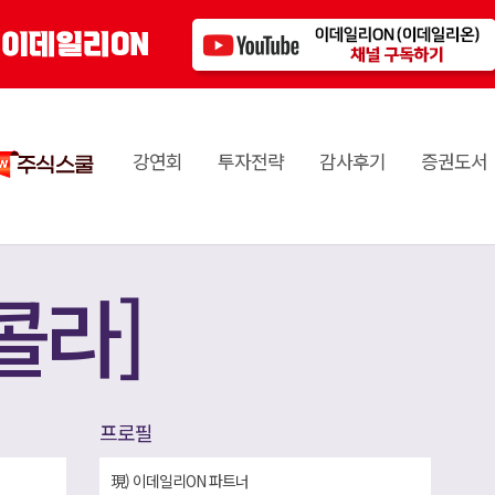
강연회
투자전략
감사후기
증권도서
콜라]
프로필
現) 이데일리ON 파트너