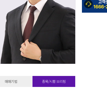
매매기법
종목/시황 브리핑