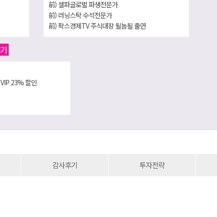
前) 셀파글로벌 파생전문가
前) 러닝스탁 수석전문가
前) 팍스경제TV 주식대장 될놈될 출연
前) 미디어서울 수석전문가
하기
VIP 23% 할인
감사후기
투자전략