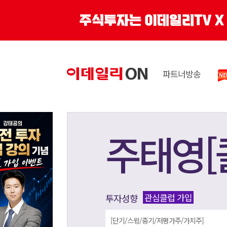
파트너방송
주태영[
관심클럽 가입
투자성향
[단기/스윙/중기/저평가주/가치주]