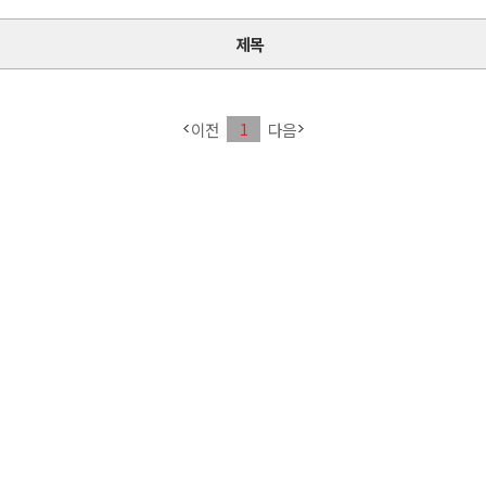
제목
이전
다음
1