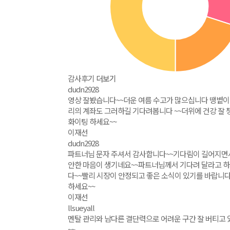
감사후기
더보기
dudn2928
영상 잘봤습니다~~더운 여름 수고가 많으십니다 땡볕이 
리의 계좌도 그러하길 기다려봅니다 ~~더위에 건강 잘
화이팅 하세요~~
이재선
dudn2928
파트너님 문자 주셔서 감사합니다~~기다림이 길어지면서
안한 마음이 생기네요~~파트너님께서 기다려 달라고 하
다~~빨리 시장이 안정되고 좋은 소식이 있기를 바랍니다
하세요~~
이재선
llsueyall
멘탈 관리와 남다른 결단력으로 어려운 구간 잘 버티고 
~~