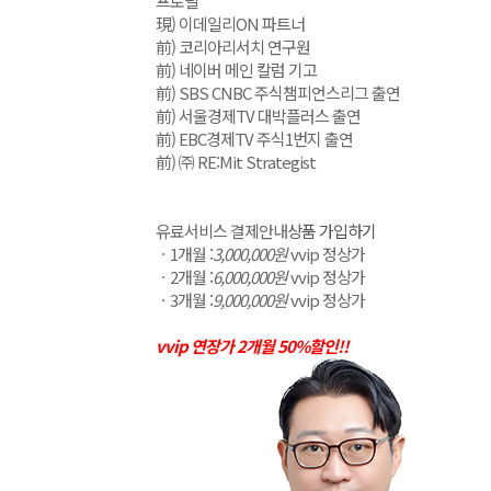
프로필
現) 이데일리ON 파트너
前) 코리아리서치 연구원
前) 네이버 메인 칼럼 기고
前) SBS CNBC 주식챔피언스리그 출연
前) 서울경제TV 대박플러스 출연
前) EBC경제TV 주식1번지 출연
前) ㈜ RE:Mit Strategist
유료서비스 결제안내
상품 가입하기
ㆍ1개월 :
3,000,000원
vvip 정상가
ㆍ2개월 :
6,000,000원
vvip 정상가
ㆍ3개월 :
9,000,000원
vvip 정상가
vvip 연장가 2개월 50%할인!!