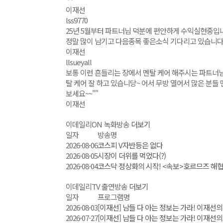
이재선
lss9770
25년 5월부터 파트너님 덕분에 편안하게 수익실현중입
정말 많이 남기고 다음종목 좋은소식 기다리고 있습니다
이재선
llsueyall
보통 이런 흔들리는 장에서 멘탈 케어 해주시는 파트너님
탈 케어 잘 하고 있습니당~ 어서 무방 열어서 많은 분들
보세요~~""
이재선
이데일리ON 녹화방송
더보기
일자
방송명
2026-08-06
코스피 V자반등은 없다
2026-08-05
시장이 더위를 먹었다(?)
2026-08-04
코스닥 정상화의 시작! <속보>호르므즈 해
이데일리TV 출연방송
더보기
일자
프로그램명
2026-08-03
[이재선] 남들 다 아는 정보는 가라! 이재선의 ′끝
2026-07-27
[이재선] 남들 다 아는 정보는 가라! 이재선의 ′끝