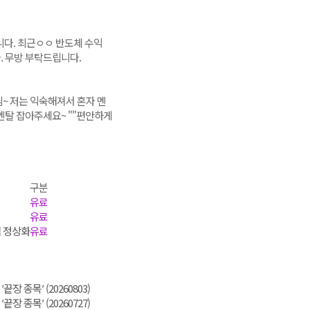
니다. 최근ㅇㅇ 반도체 수익
. 무방 부탁드립니다.
~ 저는 익숙해져서 혼자 멘
 멘탈 잡아주세요~ ""편안하게
구분
유료
유료
협 정상화
유료
장 종목′ (20260803)
장 종목′ (20260727)