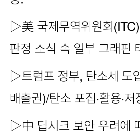
▷美 국제무역위원회(ITC)
판정 소식 속 일부 그래핀 
▷트럼프 정부, 탄소세 도
배출권)/탄소 포집·활용·저장
▷中 딥시크 보안 우려에 따