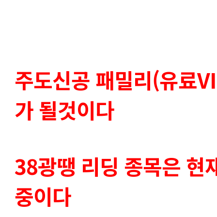
주도신공 패밀리(유료VI
가 될것이다
38광땡 리딩 종목은 현재
중이다