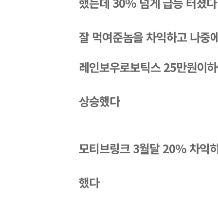
했는데 30% 넘게 
급등 터졌다
잘 먹여준놈을 차익하고 나중
레인보우로보틱스 25만원이하에
상승했다
모티브링크 3월달 20% 차익
했다