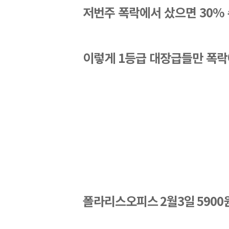
저번주 폭락에서 샀으면 30%
이렇게 1등급 대장급들만 폭락
폴라리스오피스
 2
월
3
일
 5900