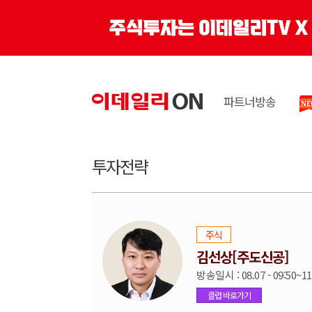
파트너방송
투자전략
주식
김선상[주도신공]
방송일시 : 08.07 - 09:50~11
클럽 바로가기