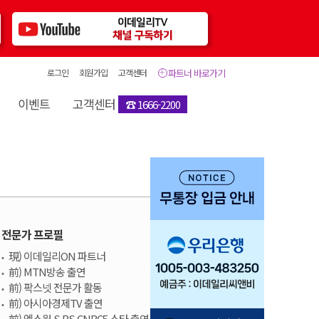
로그인
회원가입
고객센터
파트너 바로가기
이벤트
고객센터
☎ 1666-2200
전문가 프로필
現) 이데일리ON 파트너
前) MTN방송 출연
前) 팍스넷 전문가 활동
前) 아시아경제TV 출연
前) 엑스원,S BS CNBC5 스타 출연