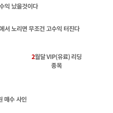
 수익 났을것이다
에서 노리면 무조건 고수익 터진다
2
월달
 VIP(
유료
) 
리딩
종목
원 매수 사인