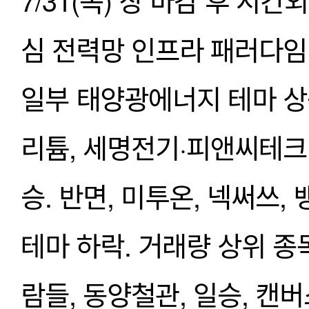
심 전력망 인프라 패러다임 
일부 태양광에너지 테마 상승
리튬, 세명전기·피앤씨테크
승. 반면, 미투온, 넥써쓰
테마 하락. 거래량 상위 
람들, 동양철관, 일승, 캔버