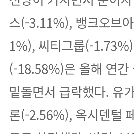
스(-3.11%), 뱅크오브아
1%), 씨티그룹(-1.7
(-18.58%)은 올해 연
밑돌면서 급락했다. 유가 급
론(-2.56%), 옥시덴털