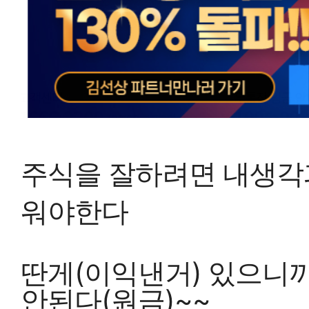
주식을 잘하려면 내생각
워야한다
딴게(이익낸거) 있으니까
안된다(원금)~~