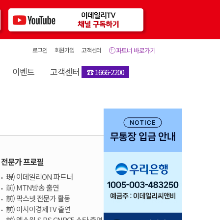
로그인
회원가입
고객센터
파트너 바로가기
이벤트
고객센터
☎ 1666-2200
전문가 프로필
現) 이데일리ON 파트너
前) MTN방송 출연
前) 팍스넷 전문가 활동
前) 아시아경제TV 출연
前) 엑스원,S BS CNBC5 스타 출연