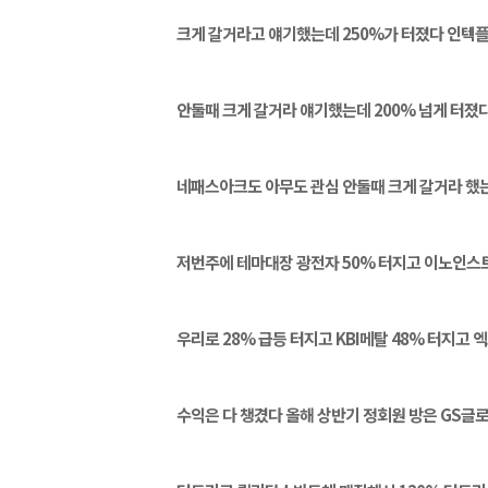
크게 갈거라고 얘기했는데 250%가 터졌다 인텍
안둘때 크게 갈거라 얘기했는데 200% 넘게 터졌
네패스아크도 아무도 관심 안둘때 크게 갈거라 했는
저번주에 테마대장 광전자 50% 터지고 이노인스
우리로 28% 급등 터지고 KBI메탈 48% 터지고
수익은 다 챙겼다 올해 상반기 정회원 방은 GS글로