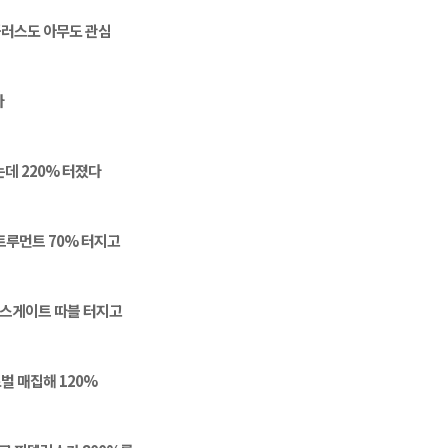
플러스도 아무도 관심
다
데 220% 터졌다
트루먼트 70% 터지고
 엑스게이트 따블 터지고
벌 매집해 120% 