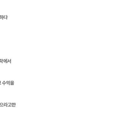
 하다
폭락에서
 수익을 
실으라고한 