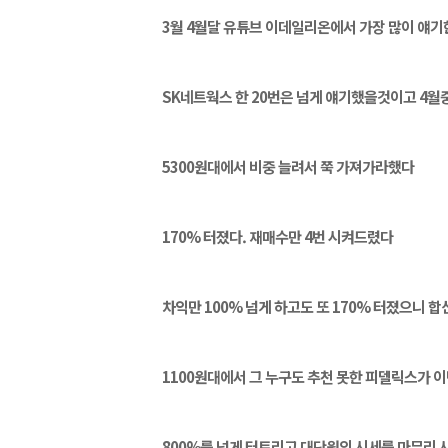
3월 4월달 유튜브 이데일리온에서 가장 많이 얘기
SK네트웍스 한 20번은 넘게 얘기했을것이고 4월
5300원대에서 비중 늘려서 쭉 가져가라했다
170% 터졌다. 재매수만 4번 시켜드렸다
차익만 100% 넘게 하고도 또 170% 터졌으니 합
1100원대에서 그 누구도 추천 못한 피델릭스가 
800%를 넘게 터트리고 대단원의 시세를 마무리 