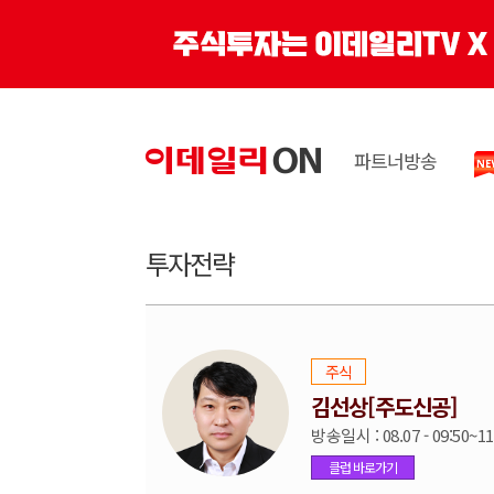
파트너방송
투자전략
주식
김선상[주도신공]
방송일시 : 08.07 - 09:50~11
클럽 바로가기