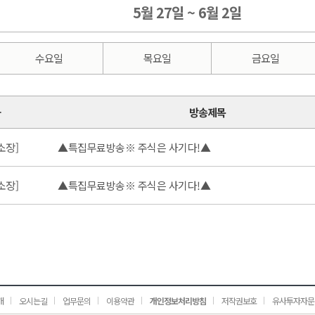
5월 27일 ~ 6월 2일
수요일
목요일
금요일
가
방송제목
소장]
▲특집무료방송※ 주식은 사기다!▲
소장]
▲특집무료방송※ 주식은 사기다!▲
개
오시는길
업무문의
이용약관
개인정보처리방침
저작권보호
유사투자자문