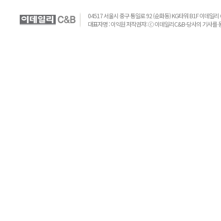
04517 서울시 중구 통일로 92 (순화동) KG타워 B1F 이데일리 C&B 
대표자명 : 이익원 저작권자: ⓒ 이데일리C&B-당사의 기사를 