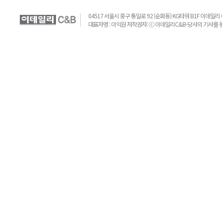
04517 서울시 중구 통일로 92 (순화동) KG타워 B1F 이데일리 C&B 
대표자명 : 이익원 저작권자: ⓒ 이데일리C&B-당사의 기사를 