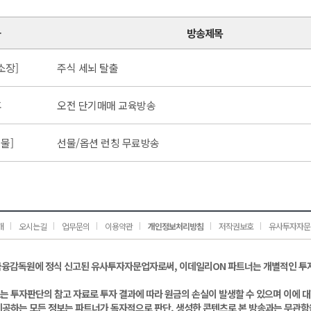
가
방송제목
소장]
주식 세뇌 탈출
후
오전 단기매매 교육방송
물]
선물/옵션 런칭 무료방송
개
오시는길
업무문의
이용약관
개인정보처리방침
저작권보호
유사투자자문
금융감독원에 정식 신고된 유사투자자문업자로써, 이데일리ON 파트너는 개별적인 투
는 투자판단의 참고 자료로 투자 결과에 따라 원금의 손실이 발생할 수 있으며 이에 
제공하는 모든 정보는 파트너가 독자적으로 판단, 생성한 콘텐츠로 본 방송과는 무관함