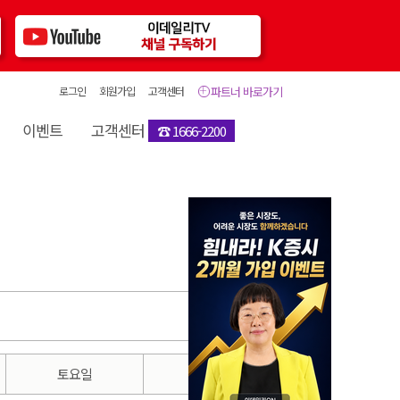
로그인
회원가입
고객센터
파트너 바로가기
이벤트
고객센터
☎ 1666-2200
토요일
일요일