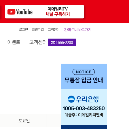
로그인
회원가입
고객센터
파트너 바로가기
이벤트
고객센터
☎ 1666-2200
토요일
일요일