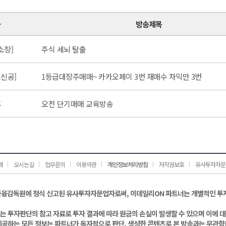
가
방송제목
소장]
주식 세뇌 탈출
신공]
1등급대장주매매~ 카카오페이 3번 재매수 차익만 3번
후
오전 단기매매 교육방송
개
오시는길
업무문의
이용약관
개인정보처리방침
저작권보호
유사투자자문
금융감독원에 정식 신고된 유사투자자문업자로써, 이데일리ON 파트너는 개별적인 투
는 투자판단의 참고 자료로 투자 결과에 따라 원금의 손실이 발생할 수 있으며 이에 
제공하는 모든 정보는 파트너가 독자적으로 판단, 생성한 콘텐츠로 본 방송과는 무관함