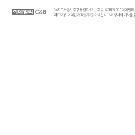
04517 서울시 중구 통일로 92 (순화동) KG타워 B1F 이데일리 C&B 
대표자명 : 이익원 저작권자: ⓒ 이데일리C&B-당사의 기사를 