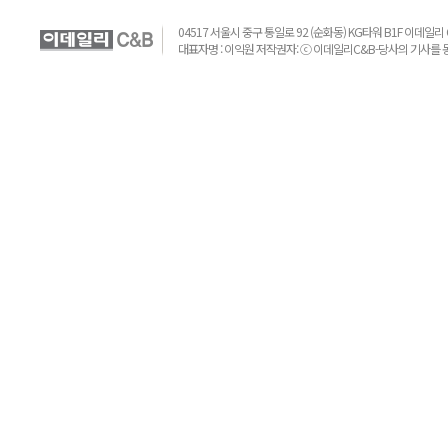
04517 서울시 중구 통일로 92 (순화동) KG타워 B1F 이데일리 C&B 
대표자명 : 이익원 저작권자: ⓒ 이데일리C&B-당사의 기사를 