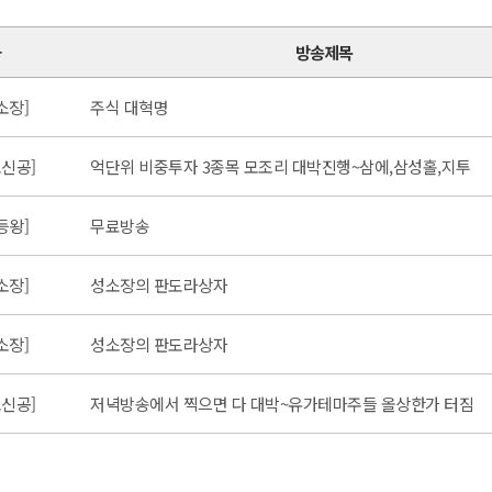
가
방송제목
소장]
주식 대혁명
신공]
억단위 비중투자 3종목 모조리 대박진행~삼에,삼성홀,지투
등왕]
무료방송
소장]
성소장의 판도라상자
소장]
성소장의 판도라상자
신공]
저녁방송에서 찍으면 다 대박~유가테마주들 올상한가 터짐