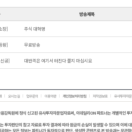
가
방송제목
소장]
주식 대혁명
등왕]
무료방송
신공]
대반격은 여기서 터진다 쫄지 마십시요
개
오시는길
업무문의
이용약관
개인정보처리방침
저작권보호
유사투자자문
금융감독원에 정식 신고된 유사투자자문업자로써, 이데일리ON 파트너는 개별적인 투
는 투자판단의 참고 자료로 투자 결과에 따라 원금의 손실이 발생할 수 있으며 이에 
제공하는 모든 정보는 파트너가 독자적으로 판단, 생성한 콘텐츠로 본 방송과는 무관함