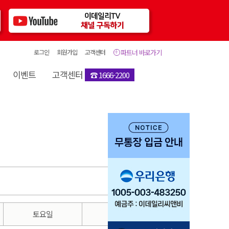
로그인
회원가입
고객센터
파트너 바로가기
이벤트
고객센터
☎ 1666-2200
토요일
일요일