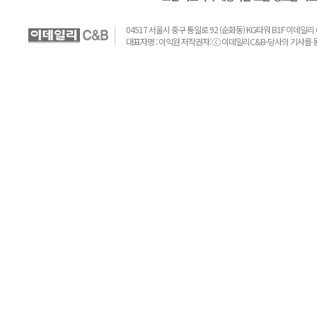
04517 서울시 중구 통일로 92 (순화동) KG타워 B1F 이데일리 C&B 
대표자명 : 이익원 저작권자: ⓒ 이데일리C&B-당사의 기사를 