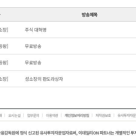
가
방송제목
소장]
주식 대혁명
등왕]
무료방송
등왕]
무료방송
소장]
성소장의 판도라상자
개
오시는길
업무문의
이용약관
개인정보처리방침
저작권보호
유사투자자문
금융감독원에 정식 신고된 유사투자자문업자로써, 이데일리ON 파트너는 개별적인 투