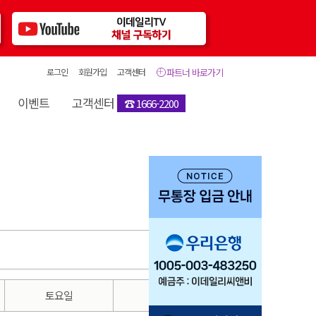
로그인
회원가입
고객센터
파트너 바로가기
이벤트
고객센터
☎ 1666-2200
토요일
일요일