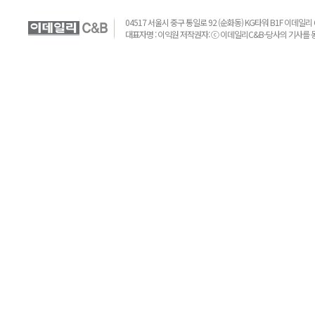
04517 서울시 중구 통일로 92 (순화동) KG타워 B1F 이데일리 C&B 
대표자명 : 이익원 저작권자: ⓒ 이데일리C&B-당사의 기사를 