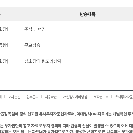
가
방송제목
소장]
주식 대혁명
등왕]
무료방송
소장]
성소장의 판도라상자
개
오시는길
업무문의
이용약관
개인정보처리방침
저작권보호
유사투자자문
금융감독원에 정식 신고된 유사투자자문업자로써, 이데일리ON 파트너는 개별적인 투
는 투자판단의 참고 자료로 투자 결과에 따라 원금의 손실이 발생할 수 있으며 이에 
제공하는 모든 정보는 파트너가 독자적으로 판단, 생성한 콘텐츠로 본 방송과는 무관함