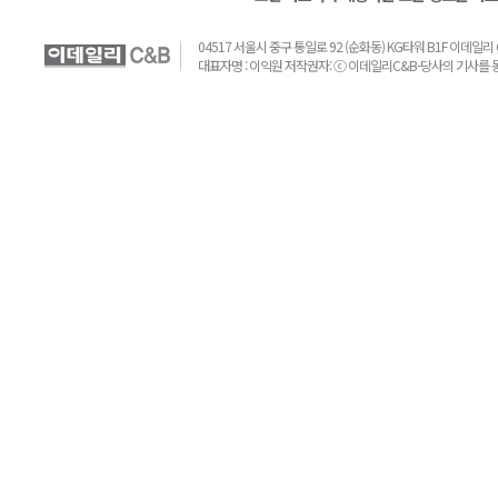
04517 서울시 중구 통일로 92 (순화동) KG타워 B1F 이데일리 C&B 
대표자명 : 이익원 저작권자: ⓒ 이데일리C&B-당사의 기사를 