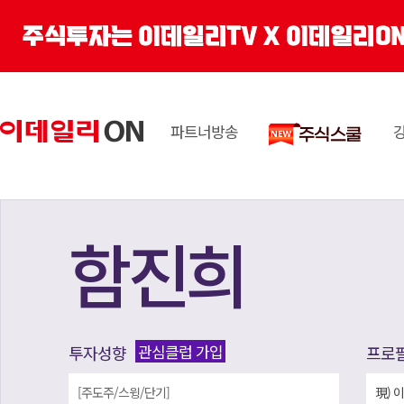
파트너방송
함진희
관심클럽 가입
투자성향
프로
[주도주/스윙/단기]
現) 