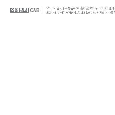
04517 서울시 중구 통일로 92 (순화동) KG타워 B1F 이데일리 C&B 
대표자명 : 이익원 저작권자: ⓒ 이데일리C&B-당사의 기사를 