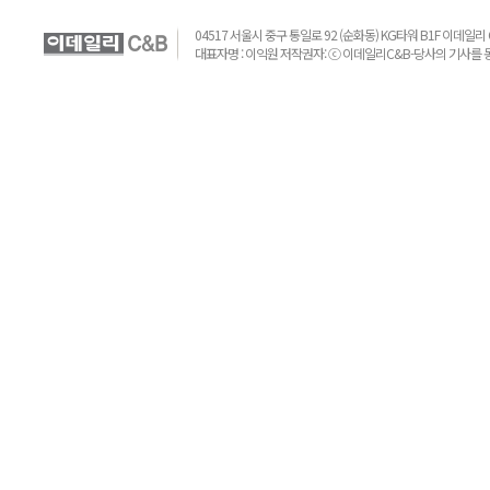
04517 서울시 중구 통일로 92 (순화동) KG타워 B1F 이데일리 C&B 
대표자명 : 이익원 저작권자: ⓒ 이데일리C&B-당사의 기사를 