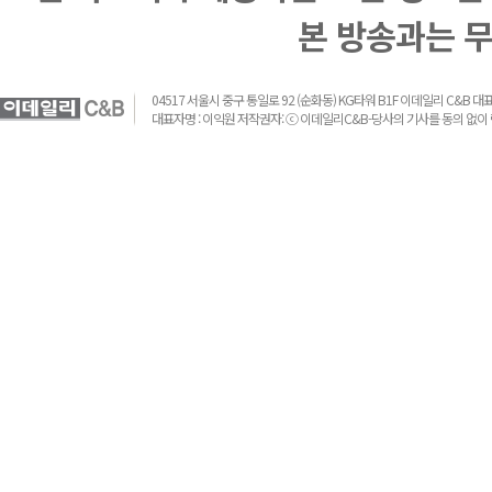
본 방송과는 
04517 서울시 중구 통일로 92 (순화동) KG타워 B1F 이데일리 C&B 대표전화 :
대표자명 : 이익원 저작권자: ⓒ 이데일리C&B-당사의 기사를 동의 없이