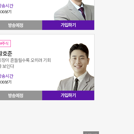
방송시간
VOD보기
#주식
황호준
시장이 흔들릴수록 오히려 기회
가 보인다
방송시간
VOD보기