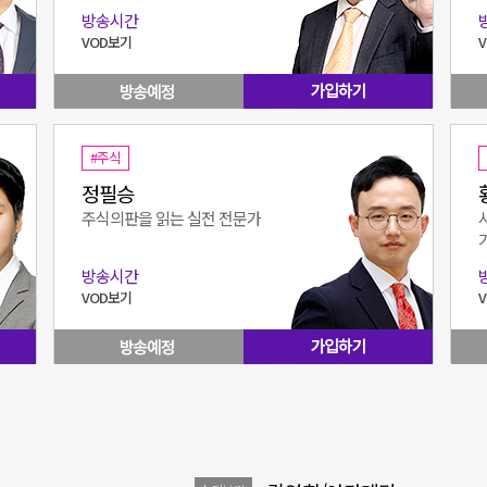
방송시간
VOD보기
#주식
정필승
주식의판을 읽는 실전 전문가
방송시간
VOD보기