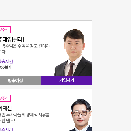
#주식
주태영[콜라]
대박수익은 수익을 참고 견뎌야
한다.
방송시간
VOD보기
#주식
이재선
개인 투자자들의 경제적 자유를
위한 멘토!
방송시간