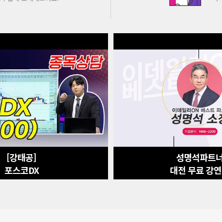
[강태공]
성명석파트
포스코DX
대전 무료 강