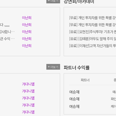
강연회/아카데미
더보기
이난희
[무료] 개인 투자자를 위한 특별 
,,,,,
이난희
[무료] 개인 투자자를 위한 특별 
안녕하세요 대표님 오늘도 수익 감사합니다. 대한* 12030 까지 뚫었습니다.
이난희
[유료] [오현진]주식투자! 기초가
오늘도 에***로 장 시작하자마자 큰 수익 주셔서 감사합니다.... 날이 무더운데 건강 잘 살피시길 ㅎㅎㅎ 감사합니다^^
이난희
[유료] [김태훈]아무도 말해 주지
이난희
[유료] [이재선]고액 자산가들의 
파트너 수익률
더보기
파트너
가다니엘
가다니엘
여승재
예
가다니엘
여승재
파
가다니엘
여승재
케
가다니엘