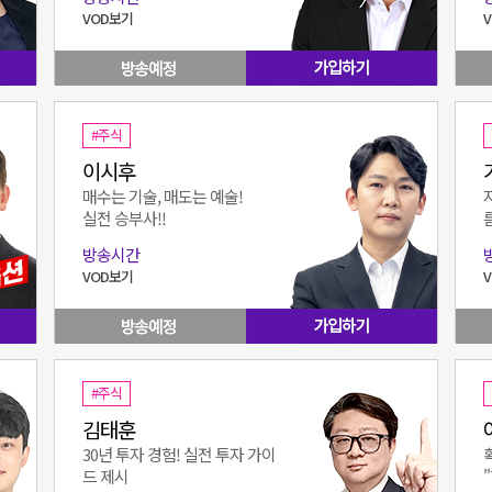
VOD보기
#주식
이시후
매수는 기술, 매도는 예술!
실전 승부사!!
름
방송시간
VOD보기
#주식
김태훈
30년 투자 경험! 실전 투자 가이
드 제시
"