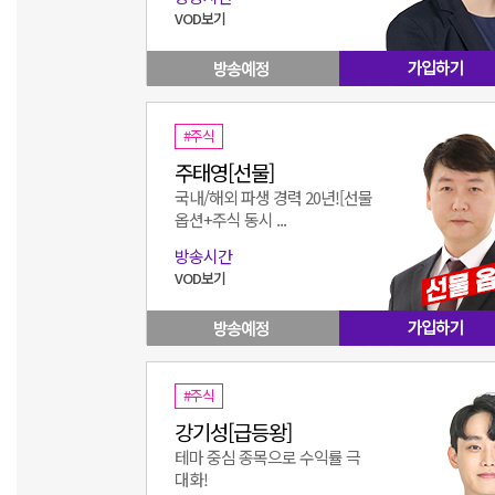
VOD보기
#주식
주태영[선물]
국내/해외 파생 경력 20년![선물
옵션+주식 동시 ...
방송시간
VOD보기
#주식
강기성[급등왕]
테마 중심 종목으로 수익률 극
대화!