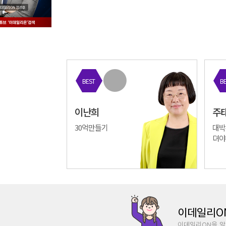
BEST
B
이난희
주
30억만들기
대박
뎌야
이데일리O
이데일리ON을 알