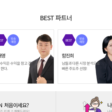
BEST 파트너
방송
방송
EST
BEST
예정
예정
태영
함진희
수익은 수익을 참고 견
남들과 다른 시장 분석으로
 한다.
빠른 주도주 선점!
N
처음이세요?
나
기 쉽게 소개해드려요!
나