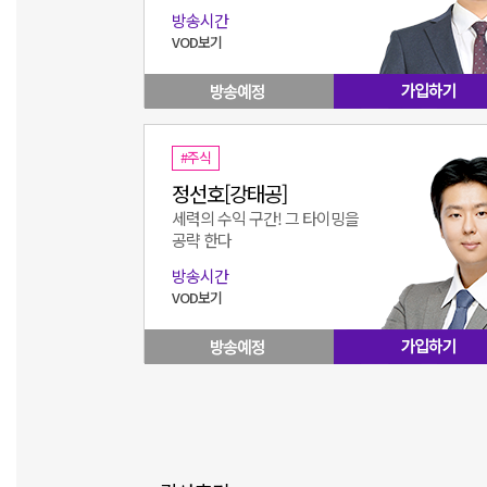
방송시간
VOD보기
#주식
정선호[강태공]
세력의 수익 구간! 그 타이밍을
공략 한다
방송시간
VOD보기