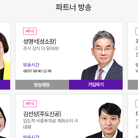
파트너 방송
#주식
성명석[성소장]
주식 상식 다 잊어라!
방송시간
08/07 08:40~11:40
#주식
김선상[주도신공]
압도적 비중투자로 계좌수익 극
대화
방송시간