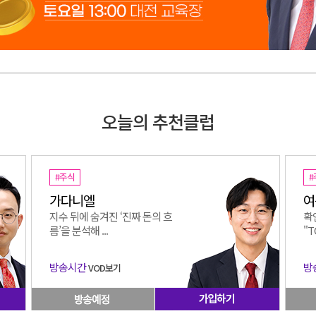
오늘의 추천클럽
#주식
#
가다니엘
여
지수 뒤에 숨겨진 ‘진짜 돈의 흐
확
름’을 분석해 ...
"T
방송시간
방
VOD보기