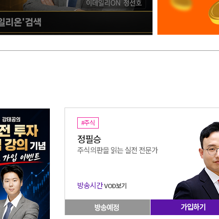
#주식
정필승
주식의판을 읽는 실전 전문가
방송시간
VOD보기