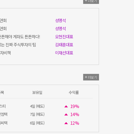
더보기
강연회
성명석
강연회
성명석
 튼튼해야 계좌도 튼튼하다!
오현진대표
 않는 진짜 주식투자의 팁
김태훈대표
투자비책
이재선대표
더보기
종목
보유일
수익률
19 %
스티
4일 (매도)
14 %
인엠텍
7일 (매도)
12 %
이씨텍
6일 (매도)