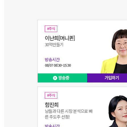
#주식
이난희[머니퀸]
30억만들기
방송시간
08/07 08:30~15:30
#주식
함진희
남들과 다른 시장 분석으로 빠
른 주도주 선점!
방송시간