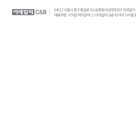
04517 서울시 중구 통일로 92 (순화동) KG타워 B1F 이데일리 C&B 
대표자명 : 이익원 저작권자: ⓒ 이데일리C&B-당사의 기사를 