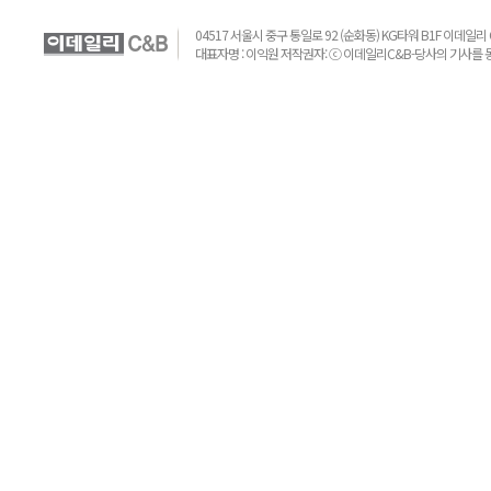
04517 서울시 중구 통일로 92 (순화동) KG타워 B1F 이데일리 C&B 
대표자명 : 이익원 저작권자: ⓒ 이데일리C&B-당사의 기사를 