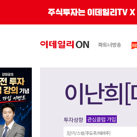
파트너방송
이난희[
관심클럽 가입
투자성향
[단기/스윙/주도주/테마주]