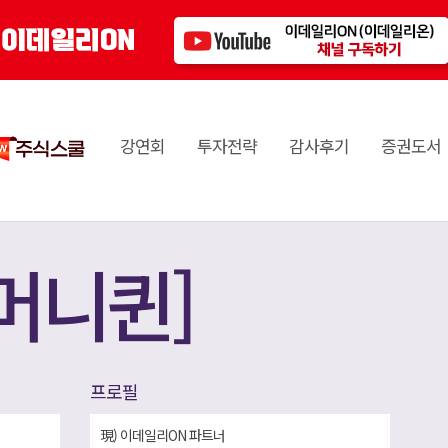
강연회
투자전략
감사후기
증권도서
머니퀸]
프로필
現) 이데일리ON 파트너