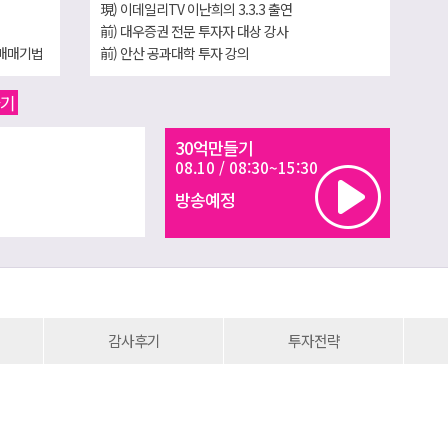
現) 이데일리TV 이난희의 3.3.3 출연
前) 대우증권 전문 투자자 대상 강사
 매매기법
前) 안산 공과대학 투자 강의
前) 한경와우 증권교실 출연
前) The Scoop 컬럼니스트
하기
경북대학교 졸업
30억만들기
[저서]
08.10 / 08:30~15:30
1) 10억만들기(명지사)
방송예정
2) 주식으로 10억만들기(21세기 북스)
3) 파동을 알면 30억이 보인다.(한국경제신문i)
4) 수급을 알면 파동이 보인다.(한국경제신문i)
5) 테마주를 알면 30억이 보인다.(한국경제신문i)
6) 재료 매매를 알면 30억이 보인다(매일경제신문사)
감사후기
투자전략