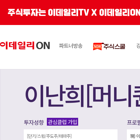
파트너방송
이난희[머니
관심클럽 가입
투자성향
프로
[단기/스윙/주도주/테마주]
現) 