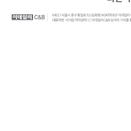
04517 서울시 중구 통일로 92 (순화동) KG타워 B1F 이데일리 C&B 
대표자명 : 이익원 저작권자: ⓒ 이데일리C&B-당사의 기사를 