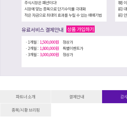
주식시장은 패션이다!
現) 
시장에 맞는 종목으로 단기수익률 극대화
前) 
적은 자금으로 최대의 효과를 누릴 수 있는 매매기법
前) 
을 통해 호모 헌드레드 시대를 준비!
前) 
前) 
상품 가입하기
유료서비스 결제안내
경북
1,500,000원
ㆍ1개월 :
정상가
[저서]
1,800,000원
ㆍ2개월 :
특별이벤트가
1) 
3,000,000원
ㆍ3개월 :
정상가
2) 
3) 
2개월: 180만원 이벤트 진행!!
4) 
5) 
6) 
파트너 소개
결제안내
감
종목/시황 브리핑