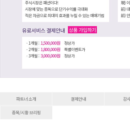
주식시장은 패션이다!
現) 
시장에 맞는 종목으로 단기수익률 극대화
前) 
적은 자금으로 최대의 효과를 누릴 수 있는 매매기법
前) 
을 통해 호모 헌드레드 시대를 준비!
前) 
前) 
상품 가입하기
유료서비스 결제안내
경북
1,500,000원
ㆍ1개월 :
정상가
[저서]
1,800,000원
ㆍ2개월 :
특별이벤트가
1) 
3,000,000원
ㆍ3개월 :
정상가
2) 
3) 
2개월: 180만원 이벤트 진행!!
4) 
5) 
6) 
파트너 소개
결제안내
감
종목/시황 브리핑