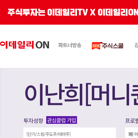
파트너방송
이난희[머니
관심클럽 가입
투자성향
프로
[단기/스윙/주도주/테마주]
現) 